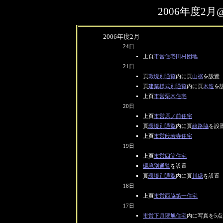
2006年度2
2006年度2月
24日
上頁
市営住宅田村団地
21日
頁
環境別通覧
内に頁
山裾
を設置
頁
建築様式別通覧
内に頁
木造
を
上頁
市営栗木住宅
20日
上頁
市営原ノ前住宅
頁
環境別通覧
内に頁
線路脇
を設
上頁
市営般若寺住宅
19日
上頁
市営四箇住宅
環境別通覧
を設置
頁
環境別通覧
内に頁
川縁
を設置
18日
上頁
市営西脇第一住宅
17日
市営下月隈旭住宅
内に写真を5