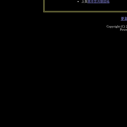
上頁
県市営月隈団地
更
Copyright (C)
Powe