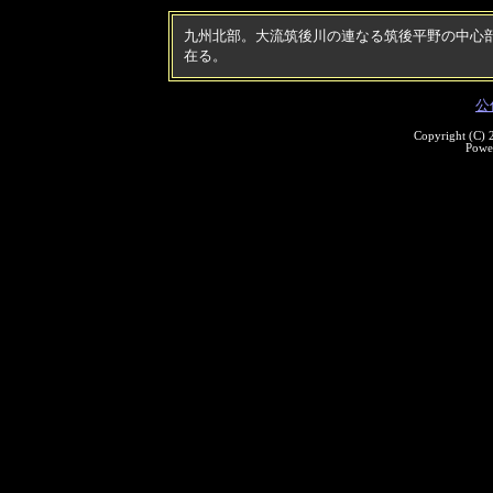
九州北部。大流筑後川の連なる筑後平野の中心
在る。
公
Copyright (C)
Powe