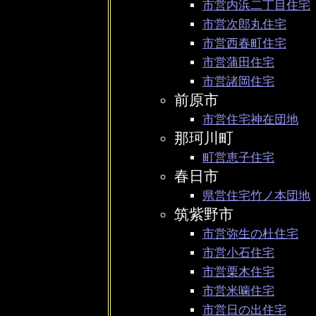
市営内浜二丁目住宅
市営次郎丸住宅
市営西春町住宅
市営蒲田住宅
市営諸岡住宅
前原市
市営住宅神在団地
那珂川町
町営恵子住宅
春日市
県営住宅竹ノ本団地
筑紫野市
市営弥生の杜住宅
市営小石住宅
市営栗木住宅
市営米噛住宅
市営日の出住宅