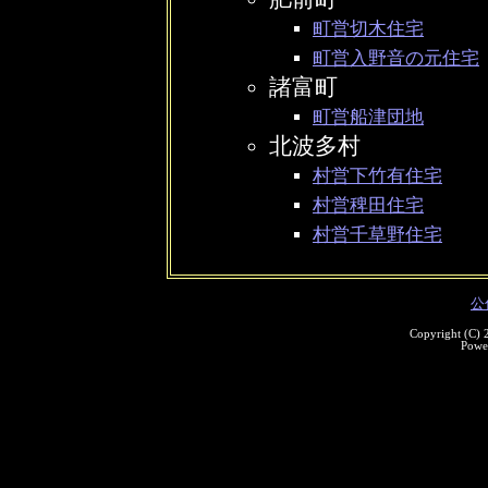
町営切木住宅
町営入野音の元住宅
諸富町
町営船津団地
北波多村
村営下竹有住宅
村営稗田住宅
村営千草野住宅
公
Copyright (C)
Powe